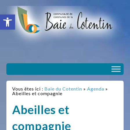
situs slot gacor
toto togel
situs gacor
slot gacor
situs toto
Ouvrir la barre d’outils
Vous êtes ici :
Baie du Cotentin
»
Agenda
»
Abeilles et compagnie
Abeilles et
compagnie