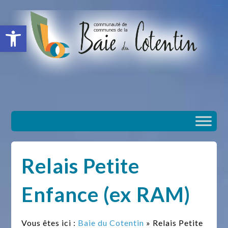
situs slot gacor
toto togel
situs gacor
slot gacor
situs toto
Ouvrir la barre d’outils
Relais Petite
Enfance (ex RAM)
Vous êtes ici :
Baie du Cotentin
» Relais Petite