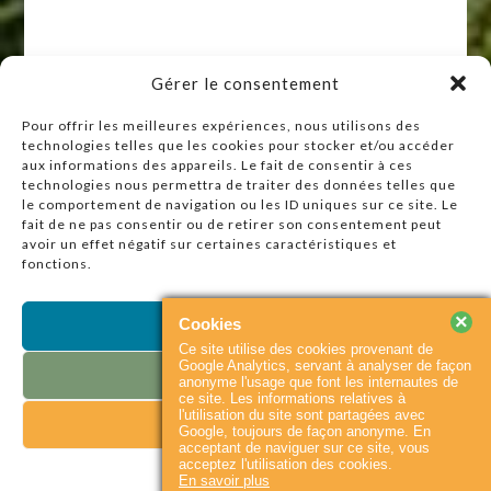
Gérer le consentement
Pour offrir les meilleures expériences, nous utilisons des
technologies telles que les cookies pour stocker et/ou accéder
Raccourcis
aux informations des appareils. Le fait de consentir à ces
technologies nous permettra de traiter des données telles que
Accueil
le comportement de navigation ou les ID uniques sur ce site. Le
Actualités
fait de ne pas consentir ou de retirer son consentement peut
avoir un effet négatif sur certaines caractéristiques et
Agenda
fonctions.
Contact
Plan du site
×
Cookies
Accepter
Ce site utilise des cookies provenant de
Partenaires
Google Analytics, servant à analyser de façon
Refuser
anonyme l'usage que font les internautes de
ce site. Les informations relatives à
l'utilisation du site sont partagées avec
Voir les préférences
© 2026
Baie du
Accueil
Contact
Google, toujours de façon anonyme. En
Cotentin
|
Flux RSS
acceptant de naviguer sur ce site, vous
Mentions légales
acceptez l'utilisation des cookies.
Mentions légales
En savoir plus