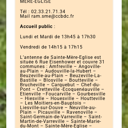
MERE-EGLISE
Tél : 02.33.21.71.34
Mail ram.sme@ccbdc.fr
Accueil public
:
Lundi et Mardi de 13h45 à 17h30
Vendredi de 14h15 à 17h15
L’antenne de Sainte-Mère-Eglise est
située 6 Rue Eisenhower et couvre 31
communes : Amfreville – Angoville-
au-Plain – Audouville-la-Hubert –
Beuzeville-au-Plain – Beuzeville-La-
Bastille – Blosville – Boutteville –
Brucheville – Carquebut – Chef-du-
Pont – Cretteville -Ecoquenéauville –
Etienville –Foucarville – Gourbesville
– Hiesville – Houesville – Houtteville
– Les Moitiers-en-Bauptois –
Liesville-sur-Douve – Neuville-au-
Plain – Picauville – Ravenoville –
Saint-Germain-de-Varreville – Saint-
Martin-de-Varreville – Sainte-Marie-
du-Mont – Sainte-Mère-Eglise –