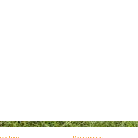
isation
Raccourcis