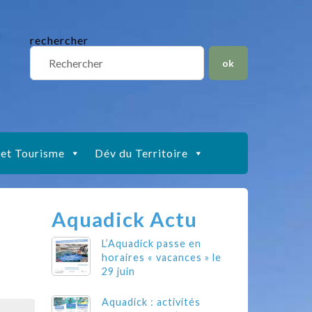
situs slot gacor
toto togel
situs gacor
slot gacor
situs toto
rechercher
 et Tourisme
Dév du Territoire
Aquadick Actu
L’Aquadick passe en
horaires « vacances » le
29 juin
Aquadick : activités