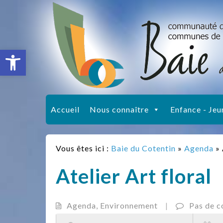
Ouvrir la barre d’outils
Accueil
Nous connaître
Enfance - Jeu
Vous êtes ici :
Baie du Cotentin
»
Agenda
»
Atelier Art floral
Agenda
,
Environnement
|
Pas de 