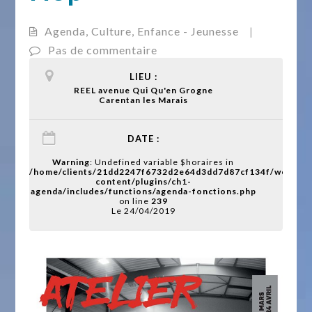
Agenda
,
Culture
,
Enfance - Jeunesse
|
Pas de commentaire
LIEU :
REEL avenue Qui Qu'en Grogne
Carentan les Marais
DATE :
Warning
: Undefined variable $horaires in
/home/clients/21dd2247f6732d2e64d3dd7d87cf134f/web/wp
content/plugins/ch1-
agenda/includes/functions/agenda-fonctions.php
on line
239
Le 24/04/2019