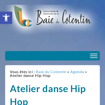
situs slot gacor
toto togel
situs gacor
slot gacor
situs toto
Ouvrir la barre d’outils
Vous êtes ici :
Baie du Cotentin
»
Agenda
»
Atelier danse Hip Hop
Atelier danse Hip
Hop