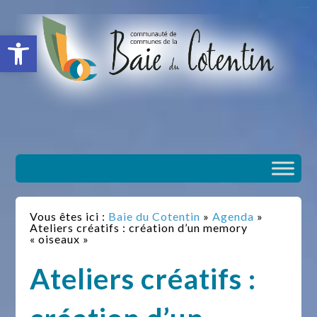
situs slot gacor
toto togel
situs gacor
slot gacor
situs toto
Ouvrir la barre d’outils
Vous êtes ici :
Baie du Cotentin
»
Agenda
»
Ateliers créatifs : création d’un memory
« oiseaux »
Ateliers créatifs :