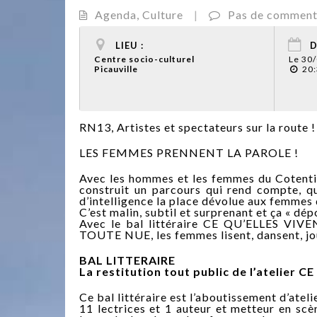
Agenda
,
Culture
|
Pas de comment
LIEU :
D
Centre socio-culturel
Le 30
Picauville
20:
RN13, Artistes et spectateurs sur la route !
LES FEMMES PRENNENT LA PAROLE !
Avec les hommes et les femmes du Cotentin
construit un parcours qui rend compte, q
d’intelligence la place dévolue aux femmes 
C’est malin, subtil et surprenant et ça « dép
Avec le bal littéraire CE QU’ELLES VI
TOUTE NUE, les femmes lisent, dansent, jou
BAL LITTERAIRE
La restitution tout public de l’atelier 
Ce bal littéraire est l’aboutissement d’ate
11 lectrices et 1 auteur et metteur en scè