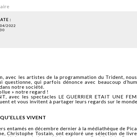
aire
ATE :
/04/2022
30
, avec les artistes de la programmation du Trident, nou
ui questionne, qui parfois dénonce avec beaucoup d’hum
dans notre société.
ollue » notre regard !
VENT, avec les spectacles LE GUERRIER ETAIT UNE FE
ent et vous invitent à partager leurs regards sur le monde
CE QU’ELLES VIVENT
liers entamés en décembre dernier à la médiathèque de Picau
ne, Christophe Tostain, ont exploré une sélection de livr