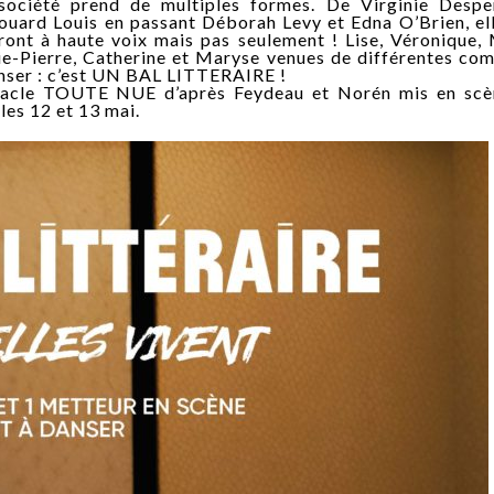
société prend de multiples formes. De Virginie Despe
uard Louis en passant Déborah Levy et Edna O’Brien, el
iront à haute voix mais pas seulement ! Lise, Véronique,
arie-Pierre, Catherine et Maryse venues de différentes c
anser : c’est UN BAL LITTERAIRE !
ctacle TOUTE NUE d’après Feydeau et Norén mis en scè
es 12 et 13 mai.