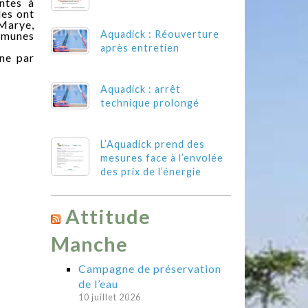
ntes à
les ont
 Marye,
Aquadick : Réouverture
ommunes
après entretien
ne par
Aquadick : arrêt
technique prolongé
L’Aquadick prend des
mesures face à l’envolée
des prix de l’énergie
Attitude
Manche
Campagne de préservation
de l’eau
10 juillet 2026