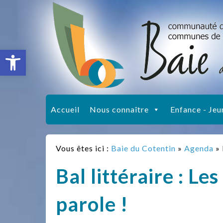
Ouvrir la barre d’outils
Accueil
Nous connaître
Enfance - Jeu
Vous êtes ici :
Baie du Cotentin
»
Agenda
»
Bal littéraire : L
parole !