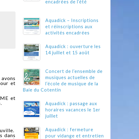
encadrées de l’été
Aquadick – Inscriptions
et réinscriptions aux
activités encadrées
Aquadick : ouverture les
14 juillet et 15 août
Concert de l’ensemble de
musiques actuelles de
s avons
our et
l’école de musique de la
Baie du Cotentin
MME et
.
Aquadick : passage aux
horaires vacances le 1er
juillet
Aquadick : fermeture
ville.
es dans
pour vidange et entretien