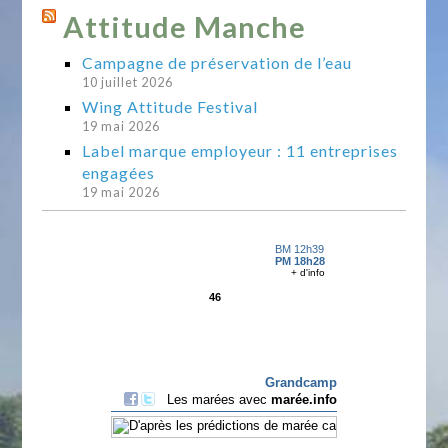
Attitude Manche
Campagne de préservation de l’eau
10 juillet 2026
Wing Attitude Festival
19 mai 2026
Label marque employeur : 11 entreprises
engagées
19 mai 2026