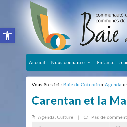
Ouvrir la barre d’outils
Accueil
Nous connaître
Enfance - Jeu
Vous êtes ici :
Baie du Cotentin
»
Agenda
»
Carentan et la M
Agenda
,
Culture
|
Pas de comment