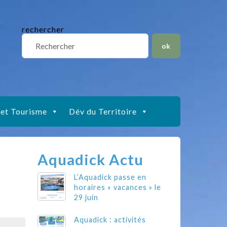
situs slot gacor
toto togel
situs gacor
slot gacor
situs toto
rechercher
 et Tourisme
Dév du Territoire
Aquadick Actu
L’Aquadick passe en
horaires « vacances » le
29 juin
Aquadick : activités