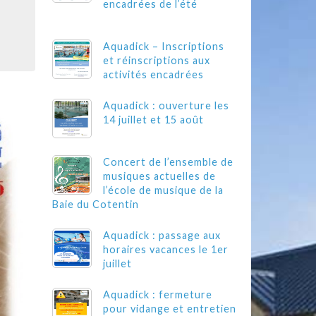
encadrées de l’été
Aquadick – Inscriptions
et réinscriptions aux
activités encadrées
Aquadick : ouverture les
14 juillet et 15 août
Concert de l’ensemble de
musiques actuelles de
l’école de musique de la
Baie du Cotentin
Aquadick : passage aux
horaires vacances le 1er
juillet
Aquadick : fermeture
pour vidange et entretien