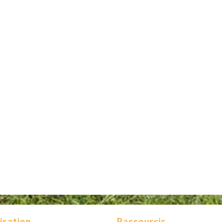
isation
Raccourcis