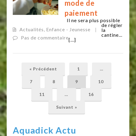
mode de
paiement
Il ne sera plus possible
de régler
Actualités
,
Enfance - Jeunesse
|
la
cantine...
Pas de commentaire
[...]
« Précédent
1
…
7
8
9
10
11
…
16
Suivant »
Aquadick Actu