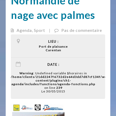
Normandie de
nage avec palmes
Agenda
,
Sport
|
Pas de commentaire
LIEU :
Port de plaisance
Carentan
DATE :
Warning
: Undefined variable $horaires in
/home/clients/21dd2247f6732d2e64d3dd7d87cf134f/web/wp
content/plugins/ch1-
agenda/includes/functions/agenda-fonctions.php
on line
239
Le 30/05/2015