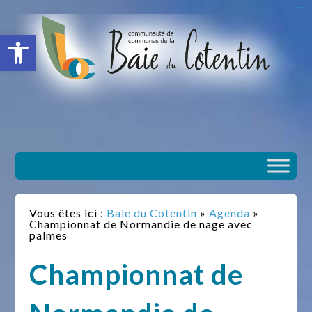
situs slot gacor
toto togel
situs gacor
slot gacor
situs toto
Ouvrir la barre d’outils
Vous êtes ici :
Baie du Cotentin
»
Agenda
»
Championnat de Normandie de nage avec
palmes
Championnat de