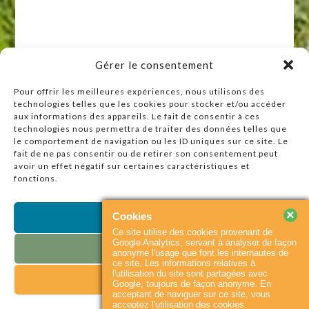
Gérer le consentement
Pour offrir les meilleures expériences, nous utilisons des
technologies telles que les cookies pour stocker et/ou accéder
Raccourcis
aux informations des appareils. Le fait de consentir à ces
technologies nous permettra de traiter des données telles que
Accueil
le comportement de navigation ou les ID uniques sur ce site. Le
Actualités
fait de ne pas consentir ou de retirer son consentement peut
avoir un effet négatif sur certaines caractéristiques et
Agenda
fonctions.
Contact
Plan du site
×
Cookies
Accepter
Ce site utilise des cookies provenant de
Partenaires
Google Analytics, servant à analyser de façon
Refuser
anonyme l'usage que font les internautes de
ce site. Les informations relatives à
l'utilisation du site sont partagées avec
Voir les préférences
© 2026
Baie du
Accueil
Contact
Google, toujours de façon anonyme. En
Cotentin
|
Flux RSS
acceptant de naviguer sur ce site, vous
Mentions légales
acceptez l'utilisation des cookies.