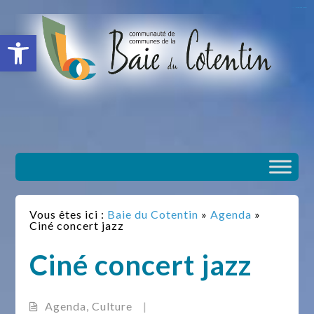
situs slot gacor
toto togel
situs gacor
slot gacor
situs toto
Ouvrir la barre d’outils
Vous êtes ici :
Baie du Cotentin
»
Agenda
»
Ciné concert jazz
Ciné concert jazz
Agenda
,
Culture
|