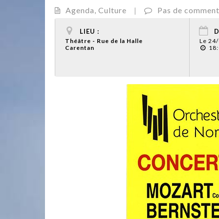
Agenda
,
Culture
|
Pas de comment
LIEU :
D
Théâtre - Rue de la Halle
Le 24
Carentan
18: