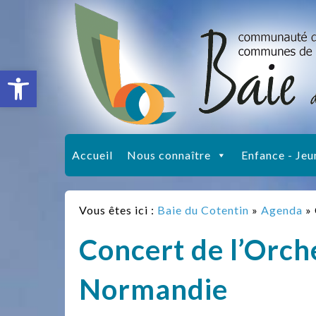
Ouvrir la barre d’outils
Accueil
Nous connaître
Enfance - Jeu
Vous êtes ici :
Baie du Cotentin
»
Agenda
»
Concert de l’Orch
Normandie