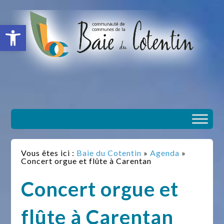
situs slot gacor
toto togel
situs gacor
slot gacor
situs toto
Ouvrir la barre d’outils
Vous êtes ici :
Baie du Cotentin
»
Agenda
»
Concert orgue et flûte à Carentan
Concert orgue et
flûte à Carentan