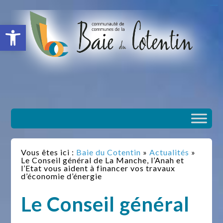
situs slot gacor
toto togel
situs gacor
slot gacor
situs toto
Ouvrir la barre d’outils
Vous êtes ici :
Baie du Cotentin
»
Actualités
»
Le Conseil général de La Manche, l’Anah et
l’Etat vous aident à financer vos travaux
d’économie d’énergie
Le Conseil général