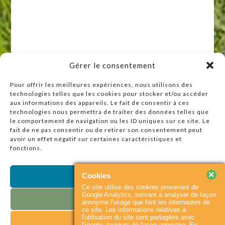
Gérer le consentement
Pour offrir les meilleures expériences, nous utilisons des
technologies telles que les cookies pour stocker et/ou accéder
Raccourcis
aux informations des appareils. Le fait de consentir à ces
technologies nous permettra de traiter des données telles que
Accueil
le comportement de navigation ou les ID uniques sur ce site. Le
Actualités
fait de ne pas consentir ou de retirer son consentement peut
avoir un effet négatif sur certaines caractéristiques et
Agenda
fonctions.
Contact
Plan du site
×
Cookies
Accepter
Ce site utilise des cookies provenant de
Partenaires
Google Analytics, servant à analyser de façon
Refuser
anonyme l'usage que font les internautes de
ce site. Les informations relatives à
l'utilisation du site sont partagées avec
Voir les préférences
© 2026
Baie du
Accueil
Contact
Google, toujours de façon anonyme. En