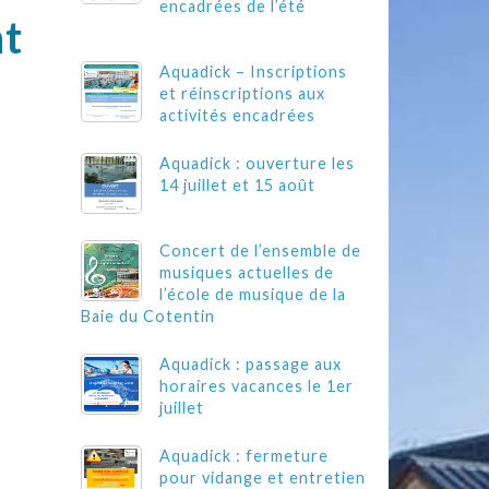
encadrées de l’été
nt
Aquadick – Inscriptions
et réinscriptions aux
activités encadrées
Aquadick : ouverture les
14 juillet et 15 août
Concert de l’ensemble de
musiques actuelles de
l’école de musique de la
Baie du Cotentin
Aquadick : passage aux
horaires vacances le 1er
juillet
Aquadick : fermeture
pour vidange et entretien