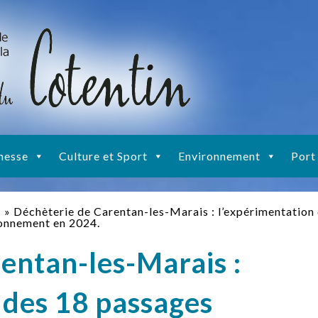
nesse
Culture et Sport
Environnement
Port
s
»
Déchèterie de Carentan-les-Marais : l’expérimentation
ronnement en 2024.
entan-les-Marais :
 des 18 passages