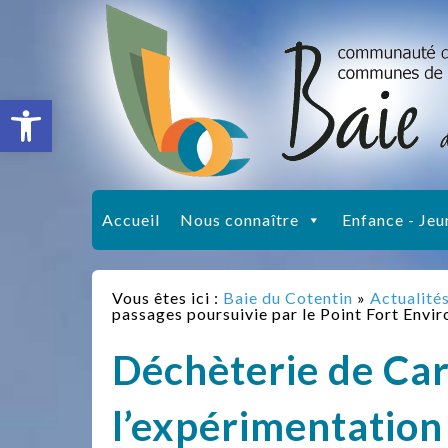
Ouvrir la barre d’outils
Accueil
Nous connaître
Enfance - Jeu
Vous êtes ici :
Baie du Cotentin
»
Actualité
passages poursuivie par le Point Fort Envi
Déchèterie de Car
l’expérimentation