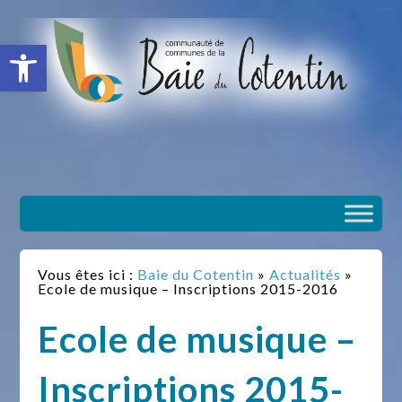
situs slot gacor
toto togel
situs gacor
slot gacor
situs toto
Ouvrir la barre d’outils
Vous êtes ici :
Baie du Cotentin
»
Actualités
»
Ecole de musique – Inscriptions 2015-2016
Ecole de musique –
Inscriptions 2015-