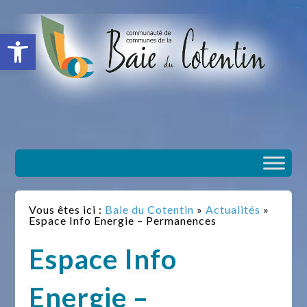
situs slot gacor
toto togel
situs gacor
slot gacor
situs toto
Ouvrir la barre d’outils
Vous êtes ici :
Baie du Cotentin
»
Actualités
»
Espace Info Energie – Permanences
Espace Info
Energie –