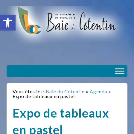
situs slot gacor
toto togel
situs gacor
slot gacor
situs toto
Ouvrir la barre d’outils
Vous êtes ici :
Baie du Cotentin
»
Agenda
»
Expo de tableaux en pastel
Expo de tableaux
en pastel