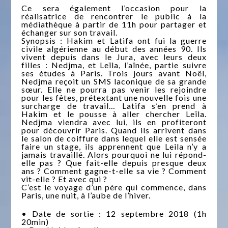
Ce sera également l’occasion pour la
réalisatrice de rencontrer le public à la
médiathèque à partir de 11h pour partager et
échanger sur son travail.
Synopsis : Hakim et Latifa ont fui la guerre
civile algérienne au début des années 90. Ils
vivent depuis dans le Jura, avec leurs deux
filles : Nedjma, et Leïla, l’aînée, partie suivre
ses études à Paris. Trois jours avant Noël,
Nedjma reçoit un SMS laconique de sa grande
sœur. Elle ne pourra pas venir les rejoindre
pour les fêtes, prétextant une nouvelle fois une
surcharge de travail… Latifa s’en prend à
Hakim et le pousse à aller chercher Leïla.
Nedjma viendra avec lui, ils en profiteront
pour découvrir Paris. Quand ils arrivent dans
le salon de coiffure dans lequel elle est sensée
faire un stage, ils apprennent que Leila n’y a
jamais travaillé. Alors pourquoi ne lui répond-
elle pas ? Que fait-elle depuis presque deux
ans ? Comment gagne-t-elle sa vie ? Comment
vit-elle ? Et avec qui ?
C’est le voyage d’un père qui commence, dans
Paris, une nuit, à l’aube de l’hiver.
• Date de sortie : 12 septembre 2018 (1h
20min)