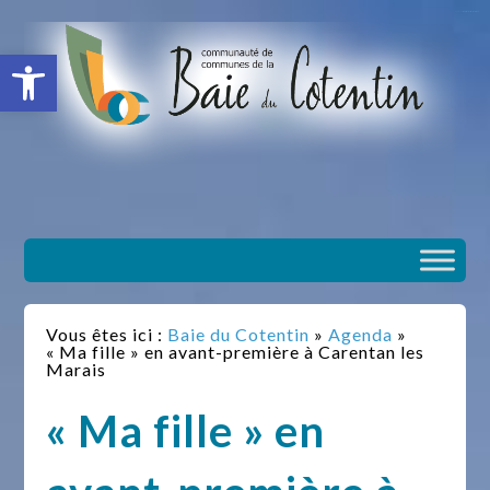
situs slot gacor
toto togel
situs gacor
slot gacor
situs toto
Ouvrir la barre d’outils
Vous êtes ici :
Baie du Cotentin
»
Agenda
»
« Ma fille » en avant-première à Carentan les
Marais
« Ma fille » en