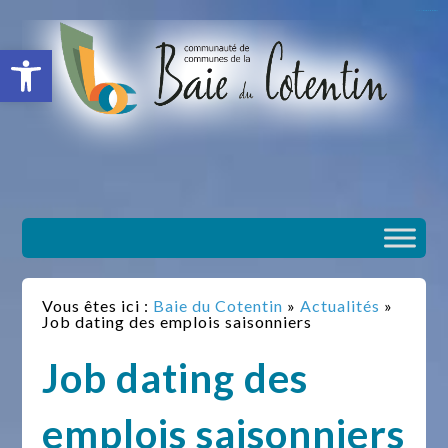
situs slot gacor
toto togel
situs gacor
slot gacor
situs toto
Ouvrir la barre d’outils
Vous êtes ici :
Baie du Cotentin
»
Actualités
»
Job dating des emplois saisonniers
Job dating des
emplois saisonniers