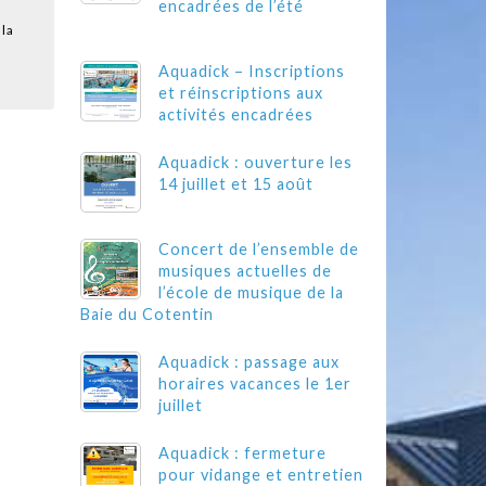
encadrées de l’été
 la
Aquadick – Inscriptions
et réinscriptions aux
activités encadrées
Aquadick : ouverture les
14 juillet et 15 août
Concert de l’ensemble de
musiques actuelles de
l’école de musique de la
Baie du Cotentin
Aquadick : passage aux
horaires vacances le 1er
juillet
Aquadick : fermeture
pour vidange et entretien