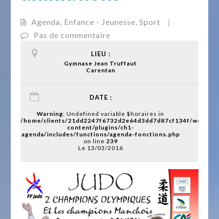
Agenda
,
Enfance - Jeunesse
,
Sport
|
Pas de commentaire
LIEU :
Gymnase Jean Truffaut
Carentan
DATE :
Warning
: Undefined variable $horaires in
/home/clients/21dd2247f6732d2e64d3dd7d87cf134f/web/wp
content/plugins/ch1-
agenda/includes/functions/agenda-fonctions.php
on line
239
Le 13/03/2016