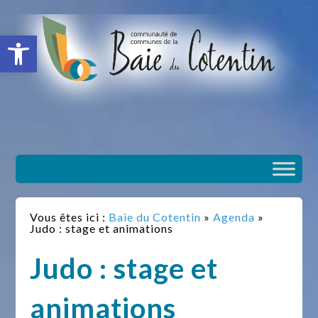
situs slot gacor
toto togel
situs gacor
slot gacor
situs toto
Ouvrir la barre d’outils
Vous êtes ici :
Baie du Cotentin
»
Agenda
»
Judo : stage et animations
Judo : stage et
animations