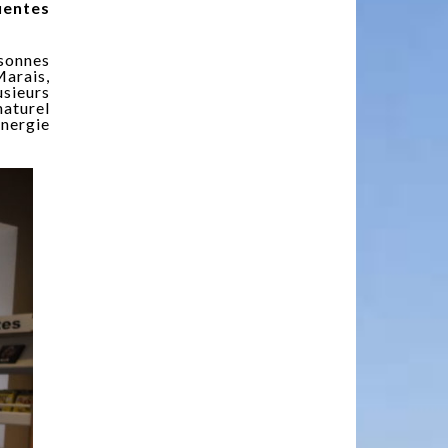
uentes
sonnes
arais,
usieurs
naturel
énergie