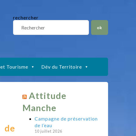
situs slot gacor
toto togel
situs gacor
slot gacor
situs toto
rechercher
 et Tourisme
Dév du Territoire
Attitude
Manche
Campagne de préservation
de l’eau
 de
10 juillet 2026