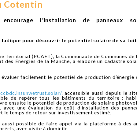
u Cotentin
courage l’installation de panneaux sol
t ludique pour découvrir le potentiel solaire de sa toi
gie Territorial (PCAET), la Communauté de Communes de 
at des Energies de la Manche, a élaboré un cadastre sola
ur évaluer facilement le potentiel de production d’énergie 
/ccbdc.insunwetrust.solar/
, accessible aussi depuis le sit
e de repérer tous les bâtiments du territoire : habit
ivre ensuite le potentiel de production de solaire photovo
 avec une évaluation du coût d’installation des pannea
et le temps de retour sur investissement estimé.
t aussi possible de faire appel via la plateforme à des a
récis, avec visite à domicile.