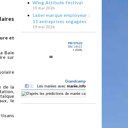
Wing Attitude Festival
19 mai 2026
Label marque employeur :
aires
11 entreprises engagées
19 mai 2026
ture et
la Baie
ire sur
solaire
e de la
ation,
ltaïque
ux, le
rtisans