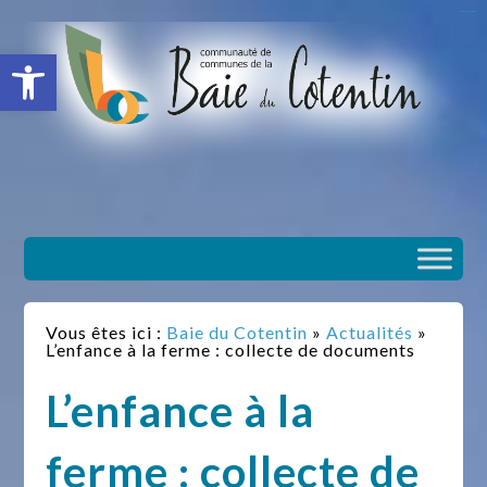
situs slot gacor
toto togel
situs gacor
slot gacor
situs toto
Ouvrir la barre d’outils
Vous êtes ici :
Baie du Cotentin
»
Actualités
»
L’enfance à la ferme : collecte de documents
L’enfance à la
ferme : collecte de