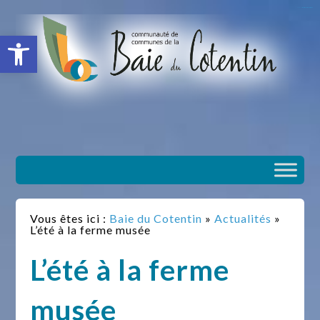
situs slot gacor
toto togel
situs gacor
slot gacor
situs toto
Ouvrir la barre d’outils
Vous êtes ici :
Baie du Cotentin
»
Actualités
»
L’été à la ferme musée
L’été à la ferme
musée