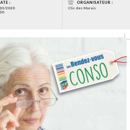
ATE :
ORGANISATEUR :
/03/2020
Clic des Marais
30