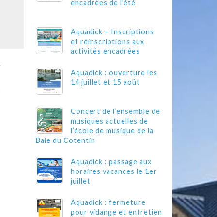
encadrées de l’été
Aquadick – Inscriptions
et réinscriptions aux
activités encadrées
Aquadick : ouverture les
14 juillet et 15 août
Concert de l’ensemble de
musiques actuelles de
l’école de musique de la
Baie du Cotentin
Aquadick : passage aux
horaires vacances le 1er
juillet
Aquadick : fermeture
pour vidange et entretien