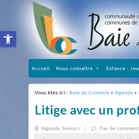
Ouvrir la barre d’outils
Accueil
Nous connaître
Enfance - Jeu
Vous êtes ici :
Baie du Cotentin
»
Agenda
»
Litige avec un pro
Agenda
,
Seniors
|
Pas de comment