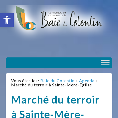
situs slot gacor
toto togel
situs gacor
slot gacor
situs toto
Ouvrir la barre d’outils
Vous êtes ici :
Baie du Cotentin
»
Agenda
»
Marché du terroir à Sainte-Mère-Eglise
Marché du terroir
à Sainte-Mère-