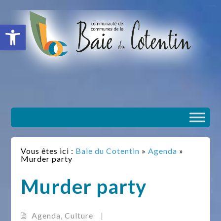
situs slot gacor
toto togel
situs gacor
slot gacor
situs toto
Ouvrir la barre d’outils
Vous êtes ici :
Baie du Cotentin
»
Agenda
»
Murder party
Murder party
Agenda
,
Culture
|