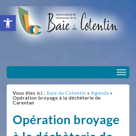
situs slot gacor
toto togel
situs gacor
slot gacor
situs toto
Ouvrir la barre d’outils
Vous êtes ici :
Baie du Cotentin
»
Agenda
»
Opération broyage à la déchèterie de
Carentan
Opération broyage