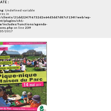
ATE :
ng
: Undefined variable
res in
/clients/21dd2247f6732d2e64d3dd7d87cf134f/web/wp-
nt/plugins/ch1-
a/includes/functions/agenda-
ions.php
on line
239
/05/2017