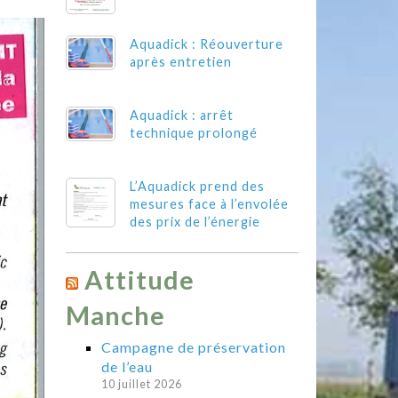
Aquadick : Réouverture
après entretien
Aquadick : arrêt
technique prolongé
L’Aquadick prend des
mesures face à l’envolée
des prix de l’énergie
Attitude
Manche
Campagne de préservation
de l’eau
10 juillet 2026