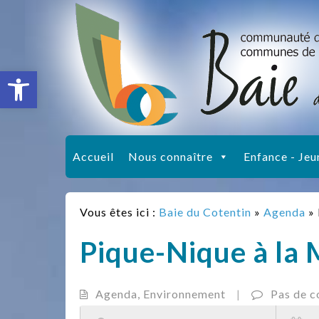
Ouvrir la barre d’outils
Accueil
Nous connaître
Enfance - Jeu
Vous êtes ici :
Baie du Cotentin
»
Agenda
»
Pique-Nique à la 
Agenda
,
Environnement
|
Pas de 