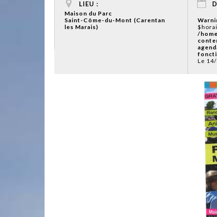
LIEU :
D
Maison du Parc
Saint-Côme-du-Mont (Carentan
Warni
les Marais)
$horai
/home
conte
agend
fonct
Le 14