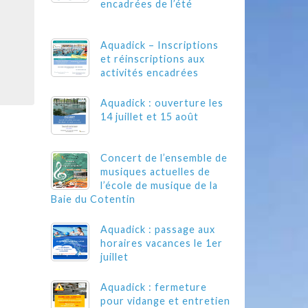
encadrées de l’été
Aquadick – Inscriptions
et réinscriptions aux
activités encadrées
Aquadick : ouverture les
14 juillet et 15 août
Concert de l’ensemble de
musiques actuelles de
l’école de musique de la
Baie du Cotentin
Aquadick : passage aux
horaires vacances le 1er
juillet
Aquadick : fermeture
pour vidange et entretien