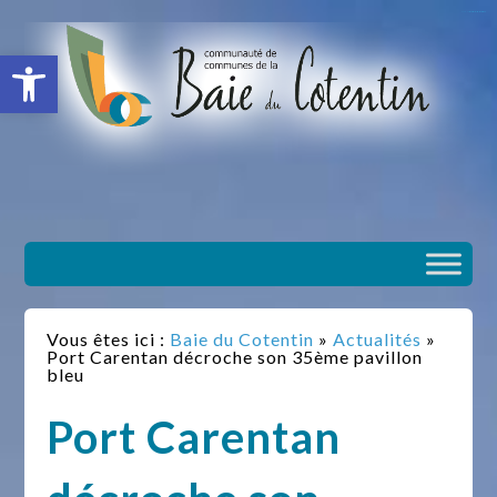
situs slot gacor
toto togel
situs gacor
slot gacor
situs toto
Ouvrir la barre d’outils
Vous êtes ici :
Baie du Cotentin
»
Actualités
»
Port Carentan décroche son 35ème pavillon
bleu
Port Carentan