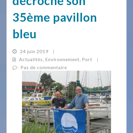
décroche son
35ème pavillon
bleu
24 juin 2019
|
Actualités
,
Environnement
,
Port
|
Pas de commentaire