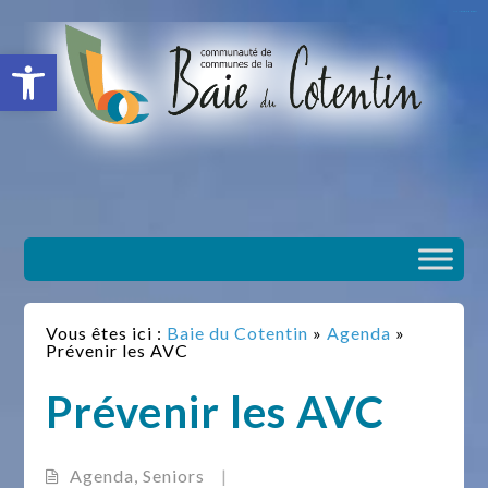
situs slot gacor
toto togel
situs gacor
slot gacor
situs toto
Ouvrir la barre d’outils
Vous êtes ici :
Baie du Cotentin
»
Agenda
»
Prévenir les AVC
Prévenir les AVC
Agenda
,
Seniors
|