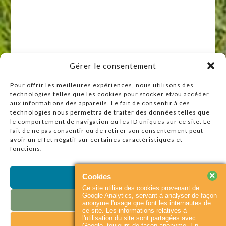
Gérer le consentement
Pour offrir les meilleures expériences, nous utilisons des
technologies telles que les cookies pour stocker et/ou accéder
Raccourcis
aux informations des appareils. Le fait de consentir à ces
technologies nous permettra de traiter des données telles que
Accueil
le comportement de navigation ou les ID uniques sur ce site. Le
Actualités
fait de ne pas consentir ou de retirer son consentement peut
avoir un effet négatif sur certaines caractéristiques et
Agenda
fonctions.
Contact
Plan du site
×
Cookies
Accepter
Ce site utilise des cookies provenant de
Partenaires
Google Analytics, servant à analyser de façon
Refuser
anonyme l'usage que font les internautes de
ce site. Les informations relatives à
l'utilisation du site sont partagées avec
Voir les préférences
© 2026
Baie du
Accueil
Contact
Google, toujours de façon anonyme. En