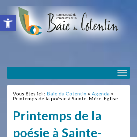
situs slot gacor
toto togel
situs gacor
slot gacor
situs toto
Ouvrir la barre d’outils
Vous êtes ici :
Baie du Cotentin
»
Agenda
»
Printemps de la poésie à Sainte-Mère-Eglise
Printemps de la
poésie à Sainte-