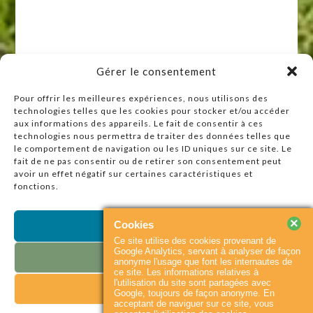
Gérer le consentement
Pour offrir les meilleures expériences, nous utilisons des
technologies telles que les cookies pour stocker et/ou accéder
Raccourcis
aux informations des appareils. Le fait de consentir à ces
technologies nous permettra de traiter des données telles que
Accueil
le comportement de navigation ou les ID uniques sur ce site. Le
Actualités
fait de ne pas consentir ou de retirer son consentement peut
avoir un effet négatif sur certaines caractéristiques et
Agenda
fonctions.
Contact
Plan du site
×
Cookies
Accepter
Ce site utilise des cookies provenant de
Partenaires
Google Analytics, servant à analyser de façon
Refuser
anonyme l'usage que font les internautes de
ce site. Les informations relatives à
l'utilisation du site sont partagées avec
Voir les préférences
© 2026
Baie du
Accueil
Contact
Google, toujours de façon anonyme. En
Cotentin
|
Flux RSS
acceptant de naviguer sur ce site, vous
Mentions légales