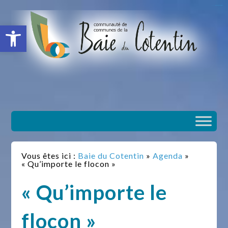
situs slot gacor
toto togel
situs gacor
slot gacor
situs toto
Ouvrir la barre d’outils
Vous êtes ici :
Baie du Cotentin
»
Agenda
»
« Qu’importe le flocon »
« Qu’importe le
flocon »