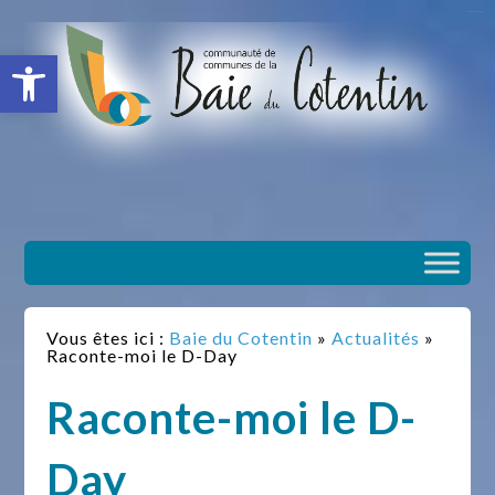
situs slot gacor
toto togel
situs gacor
slot gacor
situs toto
Ouvrir la barre d’outils
Vous êtes ici :
Baie du Cotentin
»
Actualités
»
Raconte-moi le D-Day
Raconte-moi le D-
Day