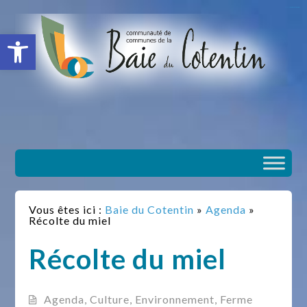
situs slot gacor
toto togel
situs gacor
slot gacor
situs toto
Ouvrir la barre d’outils
Vous êtes ici :
Baie du Cotentin
»
Agenda
»
Récolte du miel
Récolte du miel
Agenda
,
Culture
,
Environnement
,
Ferme