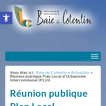
situs slot gacor
toto togel
situs gacor
slot gacor
situs toto
Ouvrir la barre d’outils
Vous êtes ici :
Baie du Cotentin
»
Actualités
»
Réunion publique Plan Local d’Urbanisme
Intercommunal (PLUi)
Réunion publique