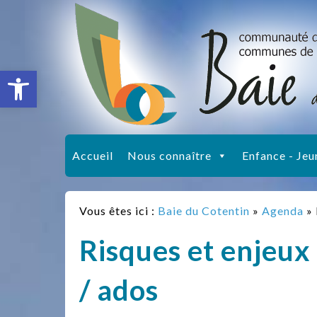
Ouvrir la barre d’outils
Accueil
Nous connaître
Enfance - Jeu
Vous êtes ici :
Baie du Cotentin
»
Agenda
»
Risques et enjeux 
/ ados