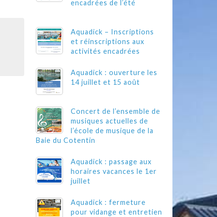
encadrées de l’été
Aquadick – Inscriptions
et réinscriptions aux
activités encadrées
Aquadick : ouverture les
14 juillet et 15 août
Concert de l’ensemble de
musiques actuelles de
l’école de musique de la
Baie du Cotentin
Aquadick : passage aux
horaires vacances le 1er
juillet
Aquadick : fermeture
pour vidange et entretien