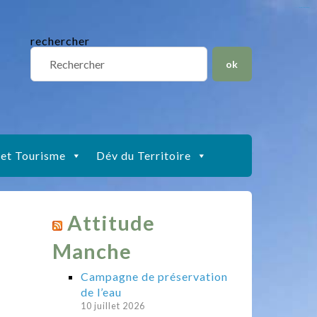
situs slot gacor
toto togel
situs gacor
slot gacor
situs toto
rechercher
 et Tourisme
Dév du Territoire
Attitude
Manche
Campagne de préservation
de l’eau
10 juillet 2026