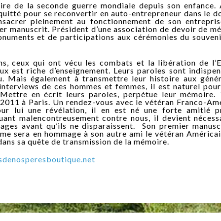
oire de la seconde guerre mondiale depuis son enfance.
 a quitté pour se reconvertir en auto-entrepreneur dans le 
nsacrer pleinement au fonctionnement de son entrepris
er manuscrit. Président d’une association de devoir de m
 monuments et de participations aux cérémonies du souven
ns, ceux qui ont vécu les combats et la libération de l’
ux est riche d’enseignement. Leurs paroles sont indispe
. Mais également à transmettre leur histoire aux génér
’interviews de ces hommes et femmes, il est naturel pour
i. Mettre en écrit leurs paroles, perpétue leur mémoire.
l 2011 à Paris. Un rendez-vous avec le vétéran Franco-Am
ur lui une révélation, il en est né une forte amitié p
ant malencontreusement contre nous, il devient nécessa
gnages avant qu’ils ne disparaissent. Son premier manusc
ème sera en hommage à son autre ami le vétéran América
dans sa quête de transmission de la mémoire.
denosperesboutique.net