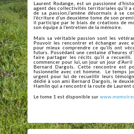
Laurent Rodange, est un passionné d’hist
agent des collectivités territoriales qu’il
de sa passion,l’amène désormais à se co
l’écriture d’un deuxième tome de son premi
il participe par le biais de créations de
son équipe à l’entretien de la mémoire.
Mais sa véritable passion sont les vétéra
Pouvoir les rencontrer et échanger avec e
pour mieux comprendre ce qu’ils ont vécu
futurs. Possédant une centaine d’heures d
faire partager les récits qu’il a recueill
commencer pour lui, un jour un jour d’Avri
Bernard Dargols. Cette rencontre est po
fusionnelle avec cet homme. Le temps jou
urgent pour lui de recueillir leurs témoi
dédié à son ami Bernard Dargols, le deuxi
Hamlin qui a rencontré la route de Laurent 
Le tome 1 est disponible sur
www.memoires