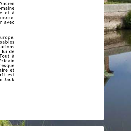
 Ancien
domaine
e et à
émoire,
ir avec
Europe.
nsables
ations
 lui de
 Tout à
éricain
resque
ire et
rit est
in Jack