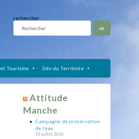
situs slot gacor
toto togel
situs gacor
slot gacor
situs toto
rechercher
 et Tourisme
Dév du Territoire
Attitude
Manche
Campagne de préservation
de l’eau
10 juillet 2026