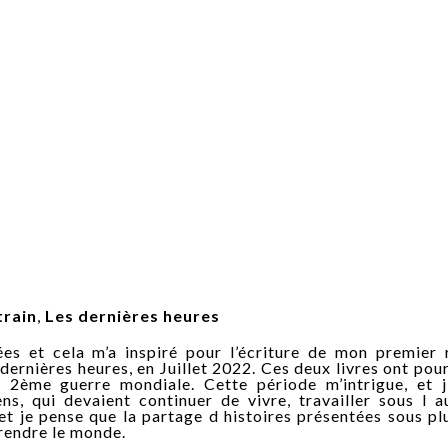
train
,
Les dernières heures
ées et cela m’a inspiré pour l’écriture de mon premier
s dernières heures, en Juillet 2022. Ces deux livres ont pou
a 2ème guerre mondiale. Cette période m’intrigue, et j
ns, qui devaient continuer de vivre, travailler sous l a
et je pense que la partage d histoires présentées sous pl
rendre le monde.