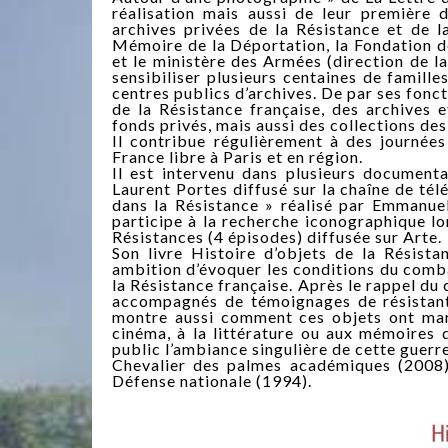
réalisation mais aussi de leur première
archives privées de la Résistance et de 
Mémoire de la Déportation, la Fondation de 
et le ministère des Armées (direction de la
sensibiliser plusieurs centaines de famille
centres publics d’archives. De par ses fonc
de la Résistance française, des archives 
fonds privés, mais aussi des collections de
Il contribue régulièrement à des journées
France libre à Paris et en région.
Il est intervenu dans plusieurs documenta
Laurent Portes diffusé sur la chaîne de t
dans la Résistance » réalisé par Emmanuel
participe à la recherche iconographique lo
Résistances (4 épisodes) diffusée sur Arte.
Son livre Histoire d’objets de la Résist
ambition d’évoquer les conditions du comba
la Résistance française. Après le rappel du
accompagnés de témoignages de résistants 
montre aussi comment ces objets ont mar
cinéma, à la littérature ou aux mémoires 
public l’ambiance singulière de cette guerr
Chevalier des palmes académiques (2008),
Défense nationale (1994).