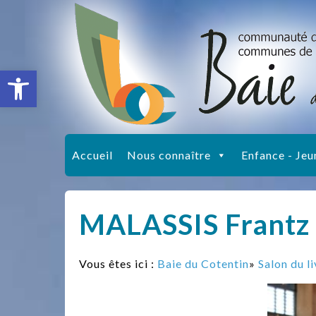
Ouvrir la barre d’outils
Accueil
Nous connaître
Enfance - Jeu
MALASSIS Frantz
Vous êtes ici :
Baie du Cotentin
»
Salon du l