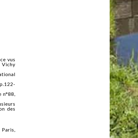
nce vus
e Vichy
ational
pp.122-
e n°88,
usieurs
ion des
 Paris,