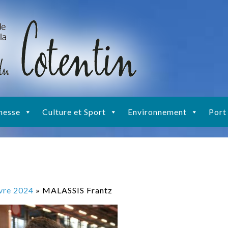
nesse
Culture et Sport
Environnement
Port
ivre 2024
» MALASSIS Frantz