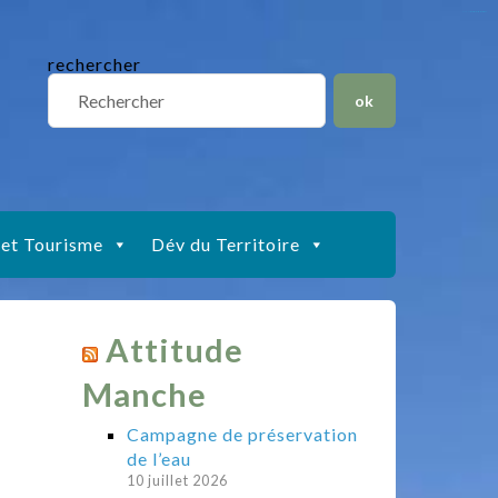
situs slot gacor
toto togel
situs gacor
slot gacor
situs toto
rechercher
 et Tourisme
Dév du Territoire
Attitude
Manche
Campagne de préservation
de l’eau
10 juillet 2026