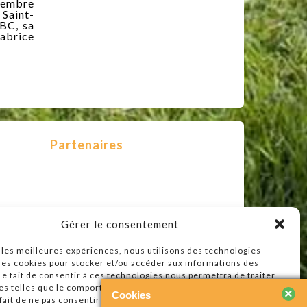
ovembre
 Saint-
BBC, sa
Fabrice
Partenaires
Gérer le consentement
r les meilleures expériences, nous utilisons des technologies
 les cookies pour stocker et/ou accéder aux informations des
 Le fait de consentir à ces technologies nous permettra de traiter
s telles que le comportement de navigation ou les ID uniques sur
×
Cookies
e fait de ne pas consentir ou de retirer son consentement peut