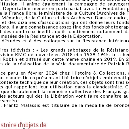
 diffusion. Il anime également la campagne de sauvegar
la Déportation menée en partenariat avec la Fondation 
la France libre, le ministère de la Culture (Archives de 
 Mémoire, de la Culture et des Archives). Dans ce cadre, 
s et des dizaines d’associations qui ont donné leurs fond
tions, il a une connaissance assez fine des fonds photogra
et des nombreux inédits qu’ils contiennent notamment d
s musées de la Résistance et de la Déportation.
 d’études et à des colloques sur la Résistance intérieur
ires télévisés : « Les grands sabotages de la Résistan
élévision RMC découverte en 2018 et « 1939-1945. Les ch
 Roblin et diffusé sur cette même chaîne en 2019. En 2
rs de la réalisation de la série documentaire de Patrick
ance paru en février 2024 chez Histoire & Collections,
t clandestin en présentant l’histoire d’objets emblémati
 contexte technique de leur création, ces objets sont très 
qui rappellent leur utilisation dans la clandestinité. C
qué durablement la mémoire collective des Français gr
des acteurs qui dès la Libération vont faire connaître a
e secrète.
 Frantz Malassis est titulaire de la médaille de bronz