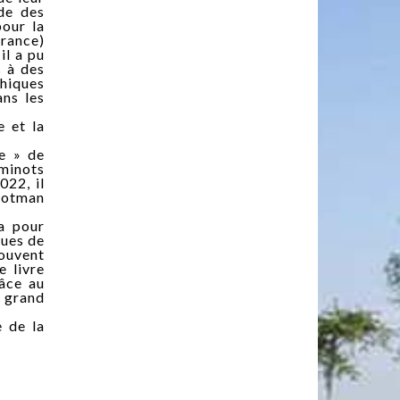
de des
pour la
France)
il a pu
s à des
phiques
ans les
e et la
ce » de
eminots
022, il
 Rotman
 a pour
ques de
souvent
e livre
âce au
u grand
e de la