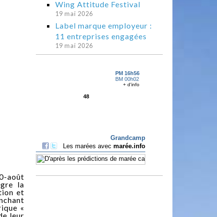
Wing Attitude Festival
19 mai 2026
Label marque employeur :
11 entreprises engagées
19 mai 2026
40-août
gre la
tion et
enchant
rique «
de leur