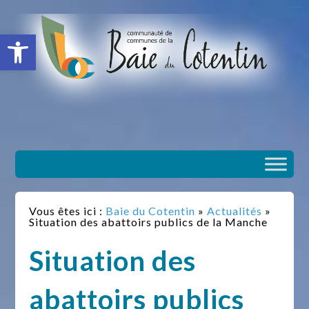
situs slot gacor
toto togel
situs gacor
slot gacor
situs toto
Ouvrir la barre d’outils
Vous êtes ici :
Baie du Cotentin
»
Actualités
»
Situation des abattoirs publics de la Manche
Situation des
abattoirs publics