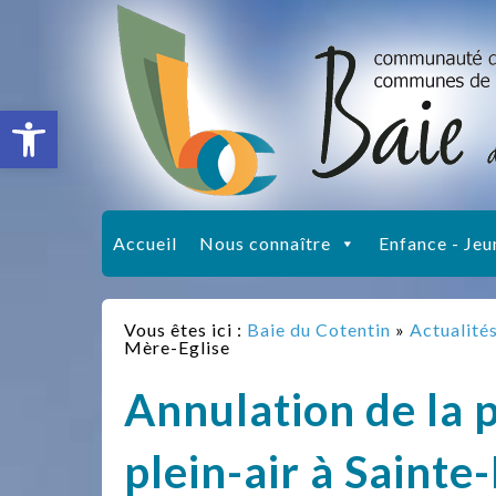
Ouvrir la barre d’outils
Accueil
Nous connaître
Enfance - Jeu
Vous êtes ici :
Baie du Cotentin
»
Actualité
Mère-Eglise
Annulation de la 
plein-air à Sainte