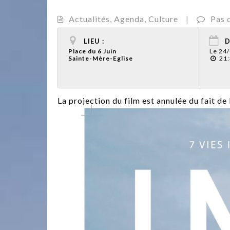
Actualités
,
Agenda
,
Culture
|
Pas 
LIEU :
D
Place du 6 Juin
Le 24
Sainte-Mère-Eglise
21:
La projection du film est annulée du fait de