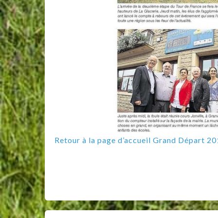
Retour à la page d’accueil Grand Départ 2