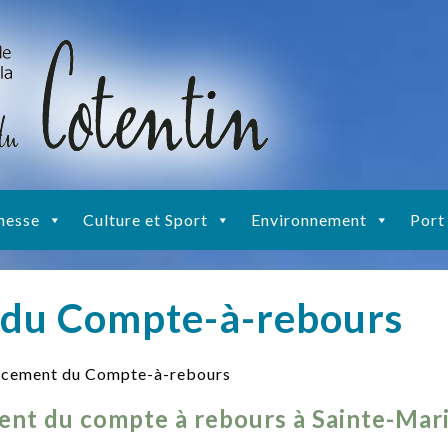
nesse
Culture et Sport
Environnement
Port
 du Compte-à-rebours
ncement du Compte-à-rebours
ment du compte à rebours à Sainte-Mar