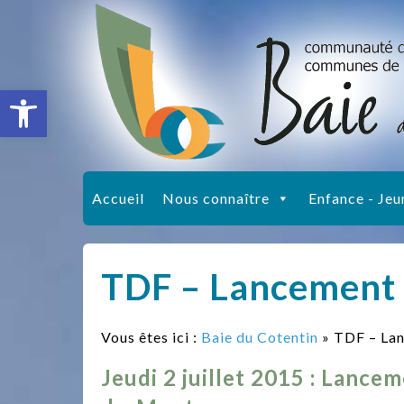
Ouvrir la barre d’outils
Accueil
Nous connaître
Enfance - Jeu
TDF – Lancement
Vous êtes ici :
Baie du Cotentin
» TDF – La
Jeudi 2 juillet 2015 : Lance