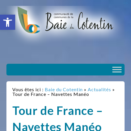
situs slot gacor
toto togel
situs gacor
slot gacor
situs toto
Ouvrir la barre d’outils
Vous êtes ici :
Baie du Cotentin
»
Actualités
»
Tour de France – Navettes Manéo
Tour de France –
Navettes Manéo