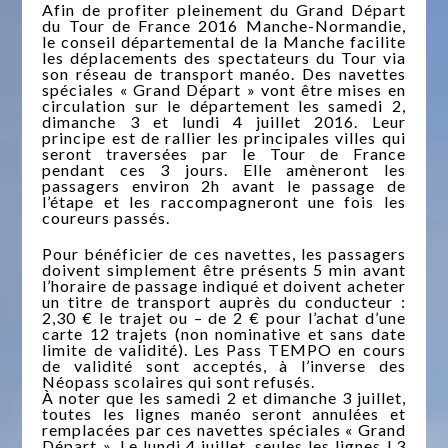
Afin de profiter pleinement du Grand Départ
du Tour de France 2016 Manche-Normandie,
le conseil départemental de la Manche facilite
les déplacements des spectateurs du Tour via
son réseau de transport manéo. Des navettes
spéciales « Grand Départ » vont être mises en
circulation sur le département les samedi 2,
dimanche 3 et lundi 4 juillet 2016. Leur
principe est de rallier les principales villes qui
seront traversées par le Tour de France
pendant ces 3 jours. Elle amèneront les
passagers environ 2h avant le passage de
l’étape et les raccompagneront une fois les
coureurs passés.
Pour bénéficier de ces navettes, les passagers
doivent simplement être présents 5 min avant
l’horaire de passage indiqué et doivent acheter
un titre de transport auprès du conducteur :
2,30 € le trajet ou – de 2 € pour l’achat d’une
carte 12 trajets (non nominative et sans date
limite de validité). Les Pass TEMPO en cours
de validité sont acceptés, à l’inverse des
Néopass scolaires qui sont refusés.
À noter que les samedi 2 et dimanche 3 juillet,
toutes les lignes manéo seront annulées et
remplacées par ces navettes spéciales « Grand
Départ ». Le lundi 4 juillet, seules les lignes L3