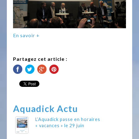
En savoir +
Partagez cet article :
Aquadick Actu
L’Aquadick passe en horaires
« vacances » le 29 juin