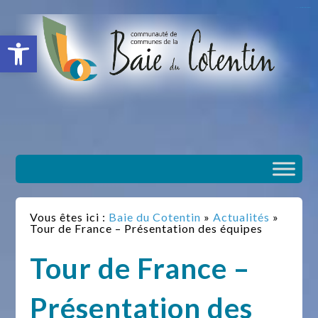
situs slot gacor
toto togel
situs gacor
slot gacor
situs toto
Ouvrir la barre d’outils
Vous êtes ici :
Baie du Cotentin
»
Actualités
»
Tour de France – Présentation des équipes
Tour de France –
Présentation des