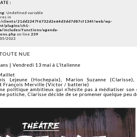
ATE :
ng
: Undefined variable
res in
/clients/21dd2247f6732d2e64d3dd7d87cf134f/web/wp-
nt/plugins/ch1-
a/includes/functions/agenda-
ions.php
on line
239
/05/2022
le TOUTE NUE
ans | Vendredi 13 mai à L’Italienne
Maillet
nis Lejeune (Hochepaix), Marion Suzanne (Clarisse),
t François Merville (Victor / batterie)
me politique ambitieux qui n’hésite pas à médiatiser son
u’une potiche, Clarisse décide de se promener quelque peu 