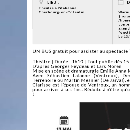
LIEU :
D
Théâtre à l'italienne
Cherbourg-en-Cotentin
Warni
$horai
/home
conte
agend
fonct
Le 13
UN BUS gratuit pour assister au spectac
Théâtre | Durée : 1h10 | Tout public dès 15 
D’après Georges Feydeau et Lars Norén
Mise en scène et dramaturgie Emilie Anna 
Avec Sébastien Lalanne (Ventroux), De
Terrenoire ou Martin Mesnier (De Jaival), e
Clarisse est l’épouse de Ventroux, un hom
pour arriver à ses fins. Réduite à n’être q
!