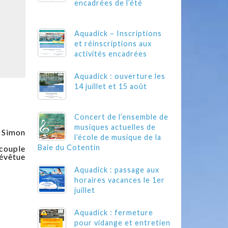
encadrées de l’été
Aquadick – Inscriptions
et réinscriptions aux
activités encadrées
Aquadick : ouverture les
14 juillet et 15 août
Concert de l’ensemble de
musiques actuelles de
 Simon
l’école de musique de la
Baie du Cotentin
 couple
dévêtue
Aquadick : passage aux
horaires vacances le 1er
juillet
Aquadick : fermeture
pour vidange et entretien