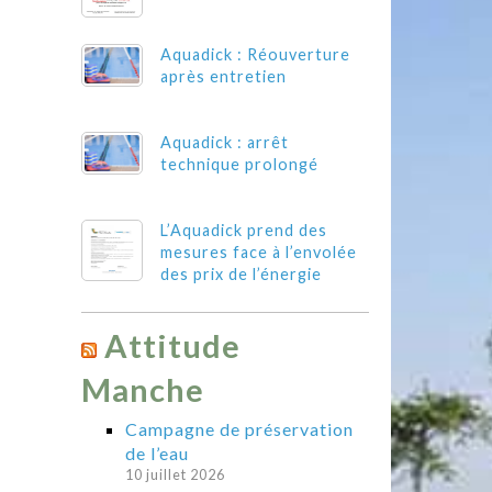
Aquadick : Réouverture
après entretien
Aquadick : arrêt
technique prolongé
L’Aquadick prend des
mesures face à l’envolée
des prix de l’énergie
Attitude
Manche
Campagne de préservation
de l’eau
10 juillet 2026