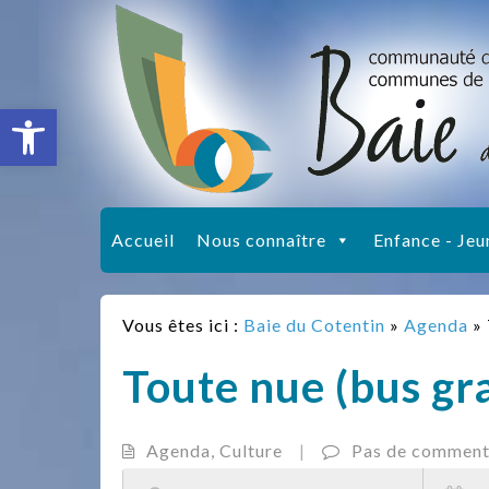
Ouvrir la barre d’outils
Accueil
Nous connaître
Enfance - Jeu
Vous êtes ici :
Baie du Cotentin
»
Agenda
»
Toute nue (bus gra
Agenda
,
Culture
|
Pas de comment