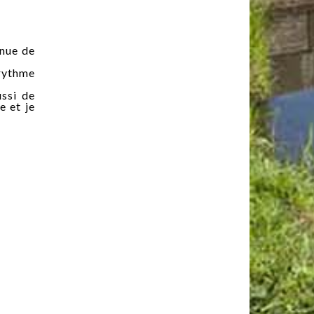
 nue de
 rythme
ussi de
e et je