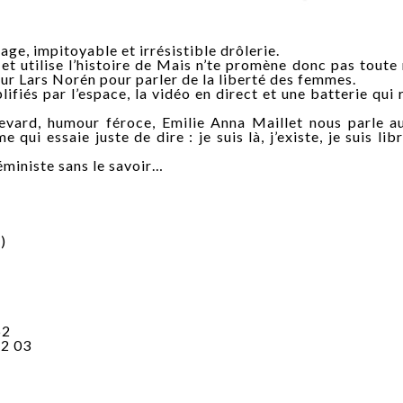
ge, impitoyable et irrésistible drôlerie.
et utilise l’histoire de Mais n’te promène donc pas toute
eur Lars Norén pour parler de la liberté des femmes.
lifiés par l’espace, la vidéo en direct et une batterie qui
evard, humour féroce, Emilie Anna Maillet nous parle a
ui essaie juste de dire : je suis là, j’existe, je suis libr
éministe sans le savoir…
)
62
22 03