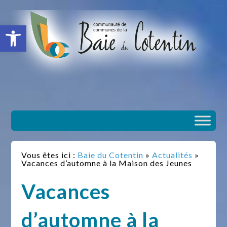
situs slot gacor
toto togel
situs gacor
slot gacor
situs toto
Ouvrir la barre d’outils
Vous êtes ici :
Baie du Cotentin
»
Actualités
»
Vacances d’automne à la Maison des Jeunes
Vacances
d’automne à la