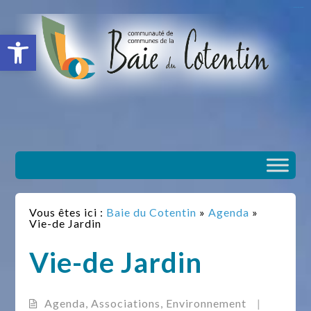
situs slot gacor
toto togel
situs gacor
slot gacor
situs toto
Ouvrir la barre d’outils
Vous êtes ici :
Baie du Cotentin
»
Agenda
»
Vie-de Jardin
Vie-de Jardin
Agenda
,
Associations
,
Environnement
|